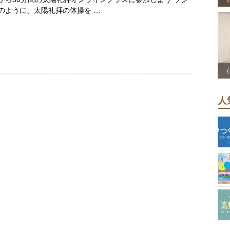
のように、太陽礼拝の体操を …
（
人