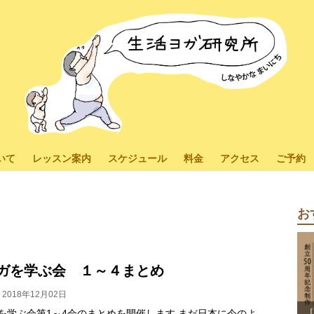
いて
レッスン案内
スケジュール
料金
アクセス
ご予約
お
ガを学ぶ会 １～４まとめ
2018年12月02日
［
を学ぶ会第1～4会のまとめを開催します まだ日本に今のよ