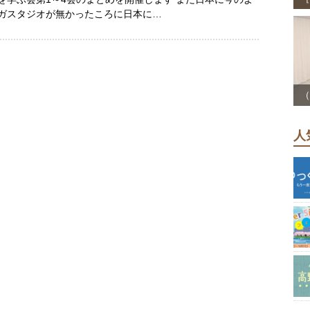
ガスタジオが無かったころに日本に…
（
人