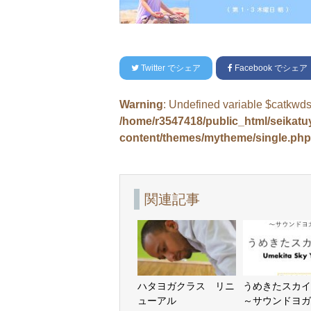
Twitter
でシェア
Facebook
でシェア
Warning
: Undefined variable $catkwds
/home/r3547418/public_html/seikat
content/themes/mytheme/single.php
関連記事
ハタヨガクラス リニ
うめきたスカ
ューアル
～サウンドヨガ