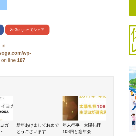
Google+
でシェア
 in
uyoga.com/wp-
on line
107
イヨガ
新年あけましておめで
年末行事 太陽礼拝
～
とうございます
108回と忘年会