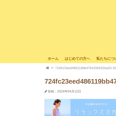
ホーム
はじめての方へ
私たちにつ
724fc23eed486119bb476420b592ba03-3
724fc23eed486119bb4
投稿：2024年04月12日