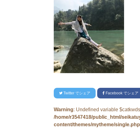
Twitter
でシェア
Facebook
でシェア
Warning
: Undefined variable $catkwds
/home/r3547418/public_html/seikat
content/themes/mytheme/single.php