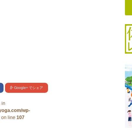
Google+
でシェア
 in
uyoga.com/wp-
on line
107