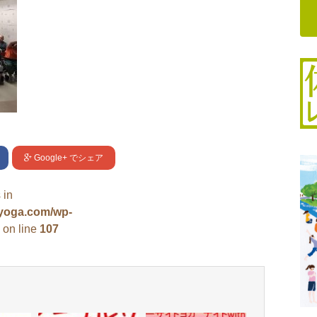
Google+
でシェア
 in
uyoga.com/wp-
on line
107