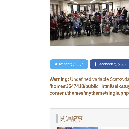
Twitter
でシェア
Facebook
でシェア
Warning
: Undefined variable $catkwds
/home/r3547418/public_html/seikat
content/themes/mytheme/single.php
関連記事