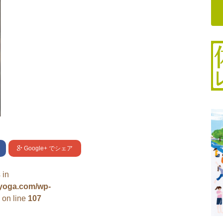
Google+
でシェア
 in
uyoga.com/wp-
on line
107