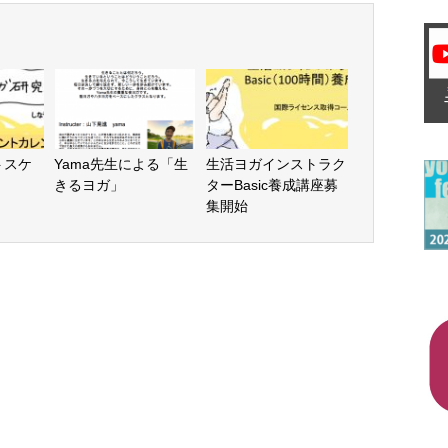
トスケ
Yama先生による「生
生活ヨガインストラク
きるヨガ」
ターBasic養成講座募
集開始