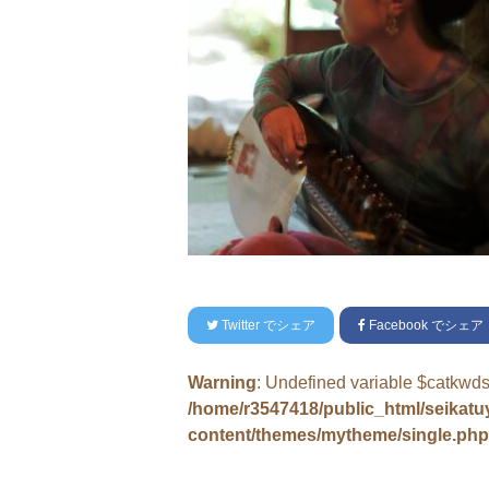
Twitter
でシェア
Facebook
でシェア
Warning
: Undefined variable $catkwds
/home/r3547418/public_html/seikat
content/themes/mytheme/single.php