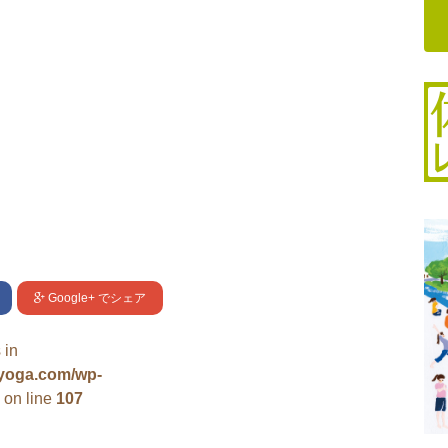
Google+
でシェア
 in
uyoga.com/wp-
on line
107