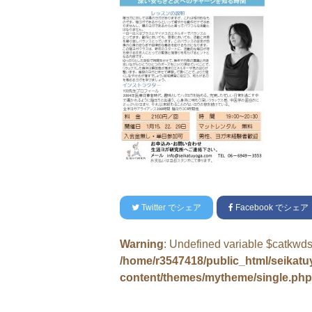
Twitter
でシェア
Facebook
でシェア
Warning
: Undefined variable $catkwds
/home/r3547418/public_html/seikat
content/themes/mytheme/single.php