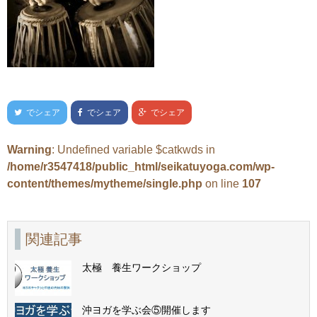
でシェア
でシェア
でシェア
Warning
: Undefined variable $catkwds in
/home/r3547418/public_html/seikatuyoga.com/wp-
content/themes/mytheme/single.php
on line
107
関連記事
太極 養生ワークショップ
沖ヨガを学ぶ会⑤開催します