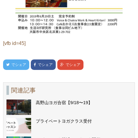
[vfb id=45]
でシェア
でシェア
でシェア
関連記事
高野山ヨガ合宿【9/18〜19】
プライベートヨガクラス受付