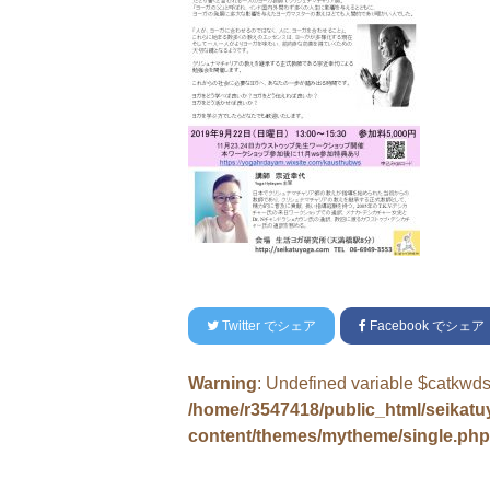
Twitter
でシェア
Facebook
でシェア
Warning
: Undefined variable $catkwds
/home/r3547418/public_html/seikat
content/themes/mytheme/single.php