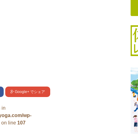
Google+
でシェア
 in
uyoga.com/wp-
on line
107