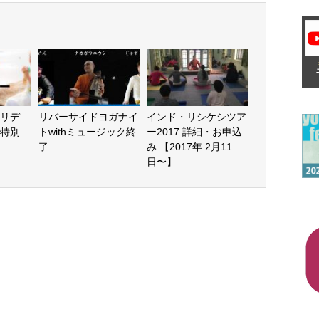
リデ
リバーサイドヨガナイ
インド・リシケシツア
特別
トwithミュージック終
ー2017 詳細・お申込
了
み 【2017年 2月11
日〜】