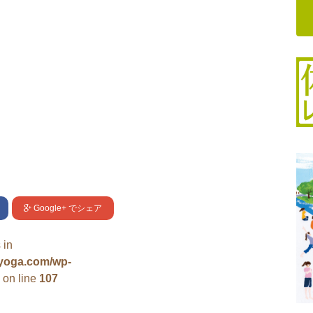
Google+
でシェア
 in
uyoga.com/wp-
on line
107