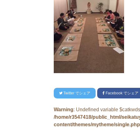
Twitter
でシェア
Facebook
でシェア
Warning
: Undefined variable $catkwds
/home/r3547418/public_html/seikat
content/themes/mytheme/single.php