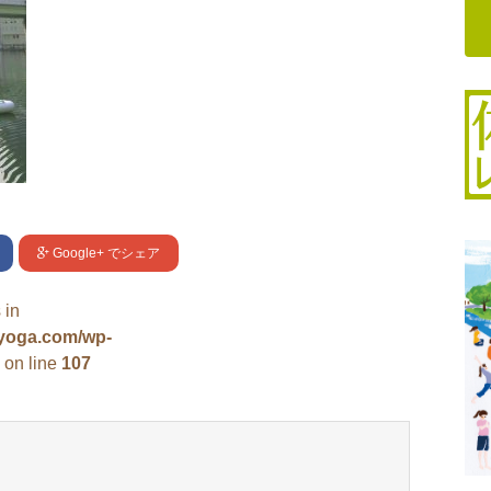
Google+
でシェア
 in
uyoga.com/wp-
on line
107