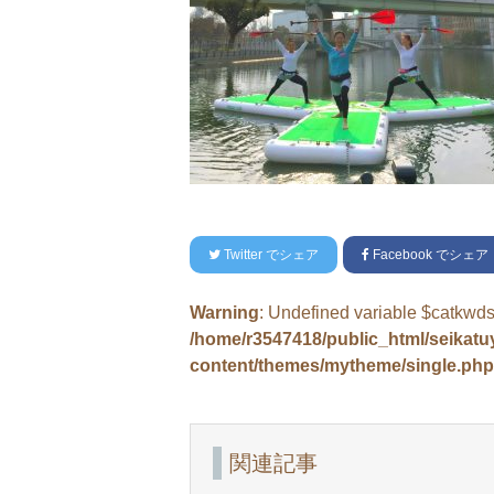
Twitter
でシェア
Facebook
でシェア
Warning
: Undefined variable $catkwds
/home/r3547418/public_html/seikat
content/themes/mytheme/single.php
関連記事