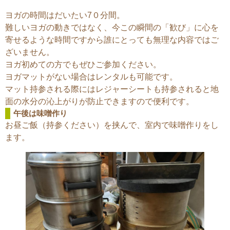
ヨガの時間はだいたい7０分間。
難しいヨガの動きではなく、今この瞬間の「歓び」に心を
寄せるような時間ですから誰にとっても無理な内容ではご
ざいません。
ヨガ初めての方でもぜひご参加ください。
ヨガマットがない場合はレンタルも可能です。
マット持参される際にはレジャーシートも持参されると地
面の水分の沁上がりが防止できますので便利です。
午後は味噌作り
お昼ご飯（持参ください）を挟んで、室内で味噌作りをし
ます。