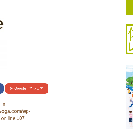
Google+
でシェア
 in
uyoga.com/wp-
on line
107