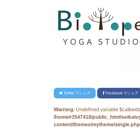
Twitter
でシェア
Facebook
でシェア
Warning
: Undefined variable $catkwds
/home/r3547418/public_html/seikat
content/themes/mytheme/single.php